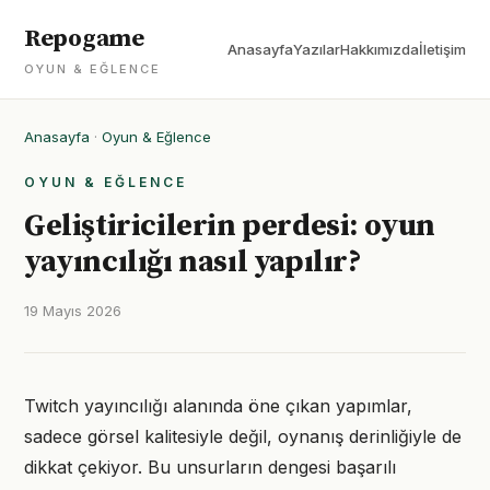
Repogame
Anasayfa
Yazılar
Hakkımızda
İletişim
OYUN & EĞLENCE
Anasayfa
·
Oyun & Eğlence
OYUN & EĞLENCE
Geliştiricilerin perdesi: oyun
yayıncılığı nasıl yapılır?
19 Mayıs 2026
Twitch yayıncılığı alanında öne çıkan yapımlar,
sadece görsel kalitesiyle değil, oynanış derinliğiyle de
dikkat çekiyor. Bu unsurların dengesi başarılı