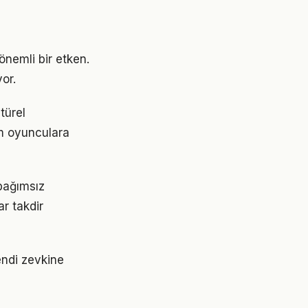
 önemli bir etken.
or.
türel
em oyunculara
bağımsız
r takdir
endi zevkine