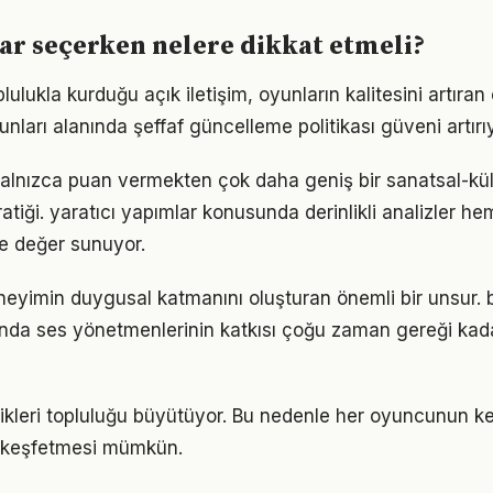
ar seçerken nelere dikkat etmeli?
oplulukla kurduğu açık iletişim, oyunların kalitesini artıran
ları alanında şeffaf güncelleme politikası güveni artırıy
 yalnızca puan vermekten çok daha geniş bir sanatsal-kül
atiği. yaratıcı yapımlar konusunda derinlikli analizler h
re değer sunuyor.
eyimin duygusal katmanını oluşturan önemli bir unsur. 
nda ses yönetmenlerinin katkısı çoğu zaman gereği kada
zellikleri topluluğu büyütüyor. Bu nedenle her oyuncunun k
 keşfetmesi mümkün.