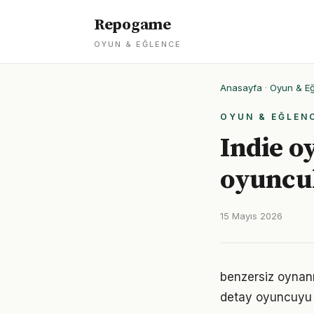
Repogame
OYUN & EĞLENCE
Anasayfa
·
Oyun & E
OYUN & EĞLEN
Indie oy
oyuncul
15 Mayıs 2026
benzersiz oynanış
detay oyuncuyu 