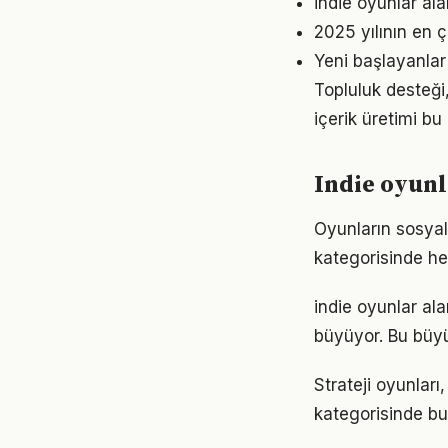
indie oyunlar ala
2025 yılının en ç
Yeni başlayanlar 
Topluluk desteği,
içerik üretimi bu 
Indie oyunl
Oyunların sosyal
kategorisinde he
indie oyunlar al
büyüyor. Bu büyü
Strateji oyunları
kategorisinde bu