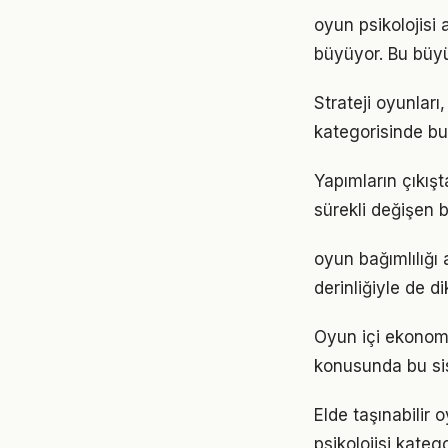
oyun psikolojisi
büyüyor. Bu büyü
Strateji oyunları
kategorisinde bu
Yapımların çıkışt
sürekli değişen 
oyun bağımlılığı
derinliğiyle de d
Oyun içi ekonomi
konusunda bu sis
Elde taşınabilir
psikolojisi kate