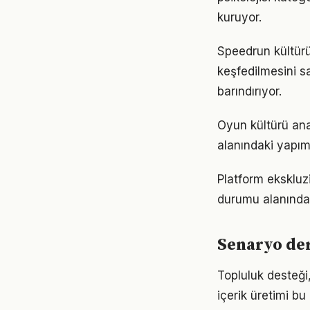
kuruyor.
Speedrun kültürü,
keşfedilmesini sa
barındırıyor.
Oyun kültürü ana
alanındaki yapıml
Platform ekskluzi
durumu alanında 
Senaryo der
Topluluk desteği,
içerik üretimi bu 