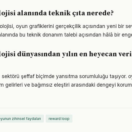
ojisi alanında teknik çıta nerede?
lojisi, oyun grafiklerini gerçekçilik açısından yeni bir se
alanında bu teknik donanım talebi açısından hâlâ bir enge
ojisi dünyasından yılın en heyecan veri
, sektörü şeffaf biçimde yansıtma sorumluluğu taşıyor. oy
 gelirleri ve bağımsız eleştiri arasındaki dengeyi kor
yunun zihinsel faydaları
reward loop