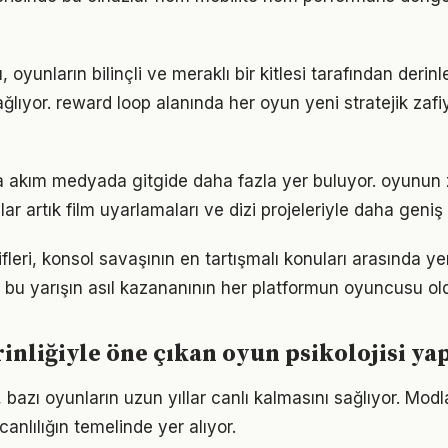
 oyunların bilinçli ve meraklı bir kitlesi tarafından deri
ğlıyor. reward loop alanında her oyun yeni stratejik zafi
 akım medyada gitgide daha fazla yer buluyor. oyunun z
ar artık film uyarlamaları ve dizi projeleriyle daha geniş k
fleri, konsol savaşının en tartışmalı konuları arasında yer
bu yarışın asıl kazananının her platformun oyuncusu old
inliğiyle öne çıkan oyun psikolojisi ya
 bazı oyunların uzun yıllar canlı kalmasını sağlıyor. Modla
canlılığın temelinde yer alıyor.