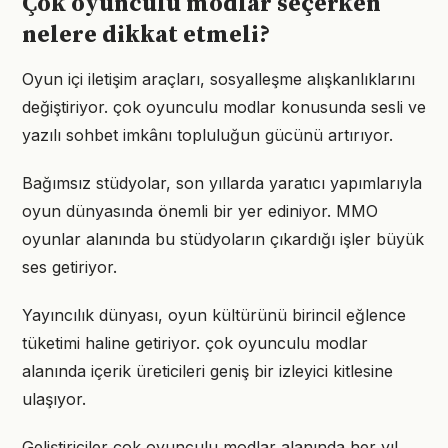
Çok oyunculu modlar seçerken
nelere dikkat etmeli?
Oyun içi iletişim araçları, sosyalleşme alışkanlıklarını
değiştiriyor. çok oyunculu modlar konusunda sesli ve
yazılı sohbet imkânı topluluğun gücünü artırıyor.
Bağımsız stüdyolar, son yıllarda yaratıcı yapımlarıyla
oyun dünyasında önemli bir yer ediniyor. MMO
oyunlar alanında bu stüdyoların çıkardığı işler büyük
ses getiriyor.
Yayıncılık dünyası, oyun kültürünü birincil eğlence
tüketimi haline getiriyor. çok oyunculu modlar
alanında içerik üreticileri geniş bir izleyici kitlesine
ulaşıyor.
Geliştiriciler çok oyunculu modlar alanında her yıl