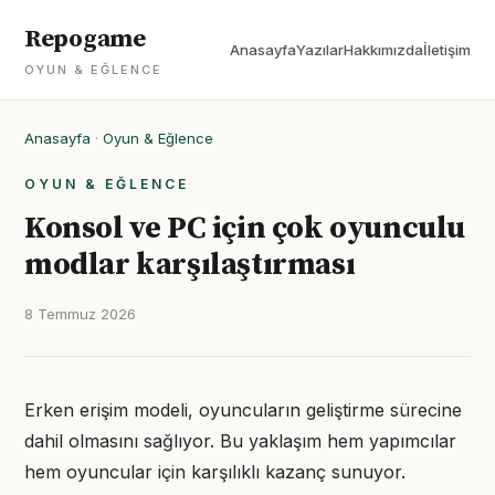
Repogame
Anasayfa
Yazılar
Hakkımızda
İletişim
OYUN & EĞLENCE
Anasayfa
·
Oyun & Eğlence
OYUN & EĞLENCE
Konsol ve PC için çok oyunculu
modlar karşılaştırması
8 Temmuz 2026
Erken erişim modeli, oyuncuların geliştirme sürecine
dahil olmasını sağlıyor. Bu yaklaşım hem yapımcılar
hem oyuncular için karşılıklı kazanç sunuyor.