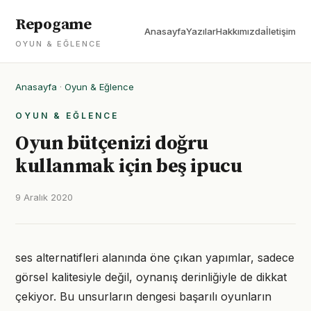
Repogame
Anasayfa
Yazılar
Hakkımızda
İletişim
OYUN & EĞLENCE
Anasayfa
·
Oyun & Eğlence
OYUN & EĞLENCE
Oyun bütçenizi doğru
kullanmak için beş ipucu
9 Aralık 2020
ses alternatifleri alanında öne çıkan yapımlar, sadece
görsel kalitesiyle değil, oynanış derinliğiyle de dikkat
çekiyor. Bu unsurların dengesi başarılı oyunların