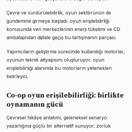
Çevre ve sürdürülebilirlik, oyun sektörünün de
gündemine girmeye başladı. oyun erişilebilirliği
konusunda veri merkezlerinin enerji tüketimi ve CD
ambalajından dijitale geçiş bu tartışmanın parçası.
Yapımcıların geliştirme sürecinde kullandığı motorlar,
oyunun teknik altyapısını oluşturuyor. oyun
erişilebilirliği alanında bu motorların yetenekleri
belirleyici.
Co-op oyun erişilebilirliği: birlikte
oynamanın gücü
Çevresel hikâye anlatımı, geleneksel senaryo
yazarlığına güçlü bir alternatif sunuyor. zorluk