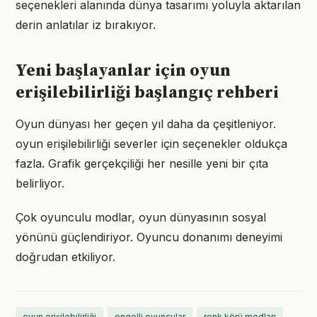
seçenekleri alanında dünya tasarımı yoluyla aktarılan
derin anlatılar iz bırakıyor.
Yeni başlayanlar için oyun
erişilebilirliği başlangıç rehberi
Oyun dünyası her geçen yıl daha da çeşitleniyor.
oyun erişilebilirliği severler için seçenekler oldukça
fazla. Grafik gerçekçiliği her nesille yeni bir çıta
belirliyor.
Çok oyunculu modlar, oyun dünyasının sosyal
yönünü güçlendiriyor. Oyuncu donanımı deneyimi
doğrudan etkiliyor.
oyun erişilebilirliği
engelli oyuncular
renk körü modları