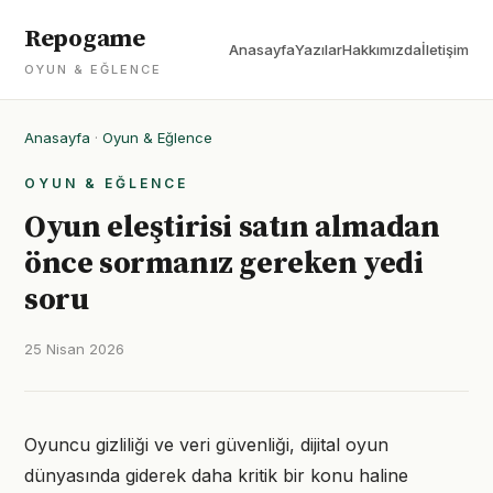
Repogame
Anasayfa
Yazılar
Hakkımızda
İletişim
OYUN & EĞLENCE
Anasayfa
·
Oyun & Eğlence
OYUN & EĞLENCE
Oyun eleştirisi satın almadan
önce sormanız gereken yedi
soru
25 Nisan 2026
Oyuncu gizliliği ve veri güvenliği, dijital oyun
dünyasında giderek daha kritik bir konu haline