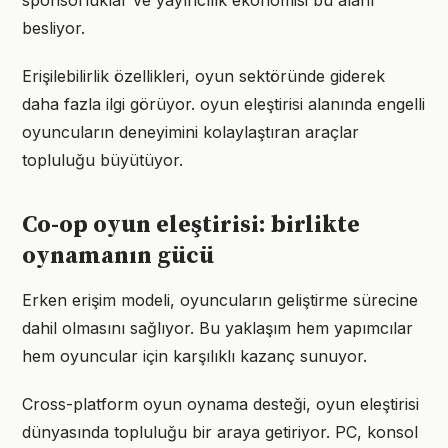
sponsorluklar ve yayıncılık ekonomisi bu alanı
besliyor.
Erişilebilirlik özellikleri, oyun sektöründe giderek
daha fazla ilgi görüyor. oyun eleştirisi alanında engelli
oyuncuların deneyimini kolaylaştıran araçlar
topluluğu büyütüyor.
Co-op oyun eleştirisi: birlikte
oynamanın gücü
Erken erişim modeli, oyuncuların geliştirme sürecine
dahil olmasını sağlıyor. Bu yaklaşım hem yapımcılar
hem oyuncular için karşılıklı kazanç sunuyor.
Cross-platform oyun oynama desteği, oyun eleştirisi
dünyasında topluluğu bir araya getiriyor. PC, konsol