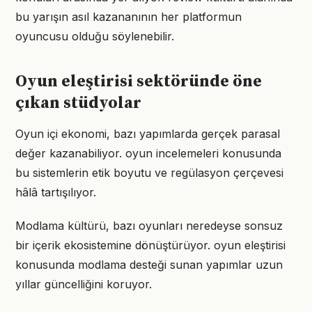
bu yarışın asıl kazananının her platformun
oyuncusu olduğu söylenebilir.
Oyun eleştirisi sektöründe öne
çıkan stüdyolar
Oyun içi ekonomi, bazı yapımlarda gerçek parasal
değer kazanabiliyor. oyun incelemeleri konusunda
bu sistemlerin etik boyutu ve regülasyon çerçevesi
hâlâ tartışılıyor.
Modlama kültürü, bazı oyunları neredeyse sonsuz
bir içerik ekosistemine dönüştürüyor. oyun eleştirisi
konusunda modlama desteği sunan yapımlar uzun
yıllar güncelliğini koruyor.