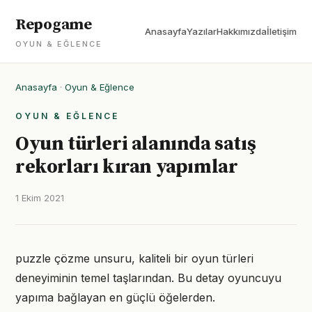
Repogame
Anasayfa
Yazılar
Hakkımızda
İletişim
OYUN & EĞLENCE
Anasayfa
·
Oyun & Eğlence
OYUN & EĞLENCE
Oyun türleri alanında satış
rekorları kıran yapımlar
1 Ekim 2021
puzzle çözme unsuru, kaliteli bir oyun türleri
deneyiminin temel taşlarından. Bu detay oyuncuyu
yapıma bağlayan en güçlü öğelerden.