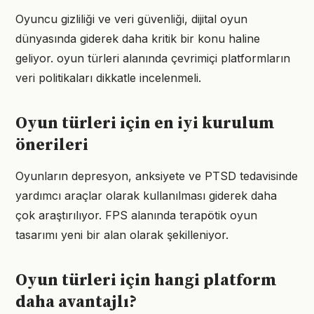
Oyuncu gizliliği ve veri güvenliği, dijital oyun
dünyasında giderek daha kritik bir konu haline
geliyor. oyun türleri alanında çevrimiçi platformların
veri politikaları dikkatle incelenmeli.
Oyun türleri için en iyi kurulum
önerileri
Oyunların depresyon, anksiyete ve PTSD tedavisinde
yardımcı araçlar olarak kullanılması giderek daha
çok araştırılıyor. FPS alanında terapötik oyun
tasarımı yeni bir alan olarak şekilleniyor.
Oyun türleri için hangi platform
daha avantajlı?