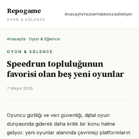
Repogame
Anasayfa
Yazılar
Hakkımızda
İletişim
OYUN & EĞLENCE
Anasayfa
·
Oyun & Eğlence
OYUN & EĞLENCE
Speedrun topluluğunun
favorisi olan beş yeni oyunlar
7 Mayıs 2026
Oyuncu gizliliği ve veri güvenliği, dijital oyun
dünyasında giderek daha kritik bir konu haline
geliyor. yeni oyunlar alanında çevrimiçi platformların