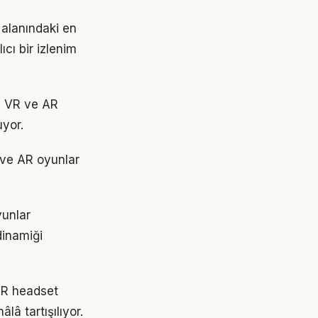
 alanındaki en
lıcı bir izlenim
r. VR ve AR
yor.
R ve AR oyunlar
yunlar
dinamiği
VR headset
â tartışılıyor.