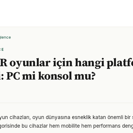
ğlence
CE
R oyunlar için hangi plat
i: PC mi konsol mu?
 oyun cihazları, oyun dünyasına esneklik katan önemli bi
orisinde bu cihazlar hem mobilite hem performans deng