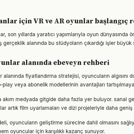
anlar için VR ve AR oyunlar başlangıç 
ar, son yıllarda yaratıcı yapımlarıyla oyun dünyasında ön
mış gerçeklik alanında bu stüdyoların çıkardığı işler büyük 
yunlar alanında ebeveyn rehberi
alanında fiyatlandırma stratejisi, oyuncuların algısını d
to-play veya abonelik modellerinin avantajları tartışılma
 akım medyada gitgide daha fazla yer buluyor. sanal ge
ar artık film uyarlamaları ve dizi projeleriyle daha geniş k
eli, oyuncuların geliştirme sürecine dahil olmasını sağlı
em oyuncular için karşılıklı kazanç sunuyor.