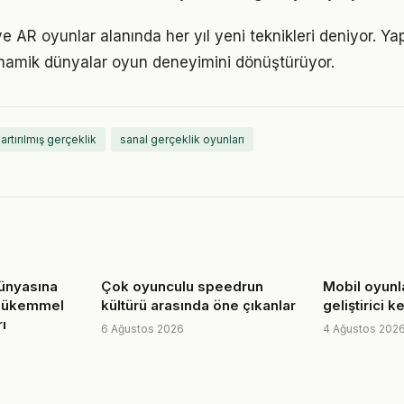
 ve AR oyunlar alanında her yıl yeni teknikleri deniyor. Y
inamik dünyalar oyun deneyimini dönüştürüyor.
artırılmış gerçeklik
sanal gerçeklik oyunları
dünyasına
Çok oyunculu speedrun
Mobil oyunl
 mükemmel
kültürü arasında öne çıkanlar
geliştirici k
ı
6 Ağustos 2026
4 Ağustos 202