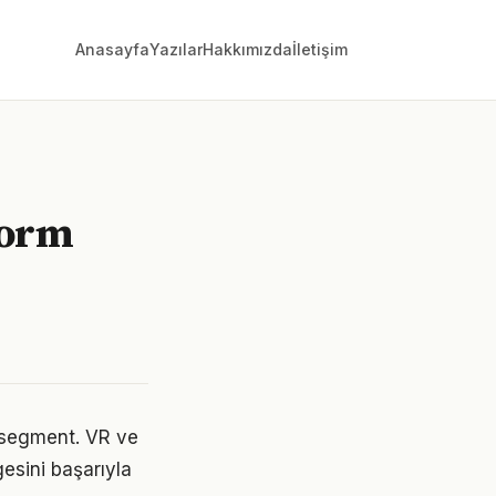
Anasayfa
Yazılar
Hakkımızda
İletişim
form
r segment. VR ve
esini başarıyla