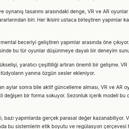
ve oynanış tasarımı arasındaki denge, VR ve AR oyunlar
 kararlarından biri. Her ikisini ustaca birleştiren yapımlar ka
, mental beceriyi geliştiren yapımlar arasında öne çıkıyo
sinde bu tür oyunlar düşünmeye dayalı bir deneyim sunu
ükselişi, yaratıcı çeşitliliği artıran önemli bir gelişme. V
tüdyoların yanına özgün sesler ekleniyor.
tan aylar sonra bile aktif güncelleme alması, VR ve AR o
li değişen bir forma sokuyor. Sezonluk içerik modeli bu 
, bazı yapımlarda gerçek parasal değer kazanabiliyor. 
da bu sistemlerin etik boyutu ve regülasyon çerçevesi hâl