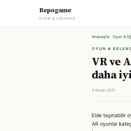
Repogame
OYUN & EĞLENCE
Anasayfa
·
Oyun & E
OYUN & EĞLEN
VR ve A
daha iy
4 Nisan 2021
Elde taşınabilir
AR oyunlar kateg