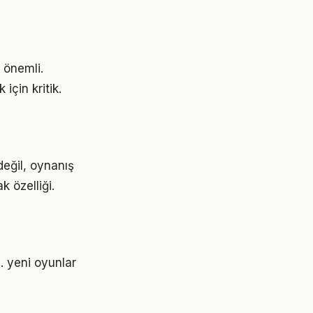
 önemli.
için kritik.
değil, oynanış
k özelliği.
ı. yeni oyunlar