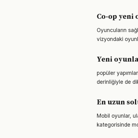
Co-op yeni 
Oyuncuların sağl
vizyondaki oyunla
Yeni oyunla
popüler yapımlar
derinliğiyle de d
En uzun sol
Mobil oyunlar, ul
kategorisinde mob